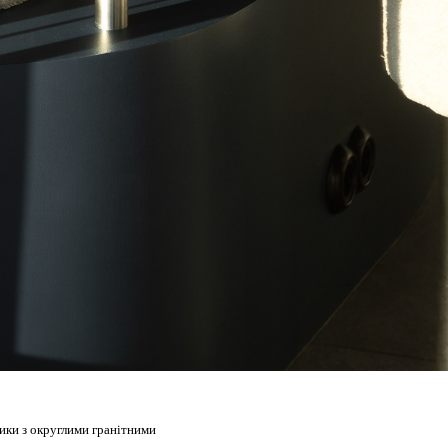
тики з округлими гранітними