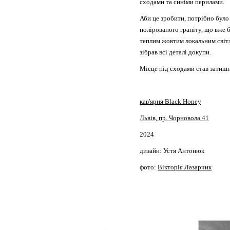
сходами та синіми перилами.
Аби це зробити, потрібно було 
полірованого граніту, що вже 
теплим жовтим локальним світл
зібрав всі деталі докупи.
Місце під сходами став затиш
кав'ярня Black Honey
Львів, пр. Чорновола 41
2024
дизайн: Устя Антонюк
фото:
Вікторія Лазарчик