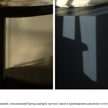
аний, сексапільний бренд кав'ярні третьої хвилі в приміщення класичної есте