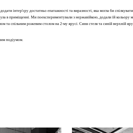
додати інтер'єру достатньо епатажності та виразності, яка могла би спілкуват
була в приміщенні. Ми поекспериментували з нержавійкою, додали їй кольору 
ом та спільним рожевим столом на 2-му ярусі. Синя стеля та синій верхній яру
ним подіумом.