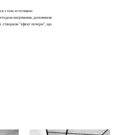
ися з тою естетикою
методом нагрівання, доповнили
с створили "ефект печери", що